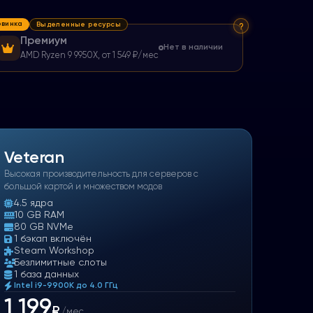
овинка
Выделенные ресурсы
Премиум
Нет в наличии
AMD Ryzen 9 9950X
,
от
1 549
₽
/мес
Veteran
Высокая производительность для серверов с
большой картой и множеством модов
4.5
ядра
10 GB RAM
80 GB NVMe
1 бэкап включён
Steam Workshop
Безлимитные слоты
1 база данных
Intel i9-9900K до 4.0 ГГц
1 199
₽
/мес