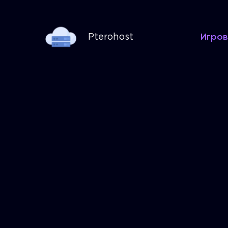
Игров
Pterohost