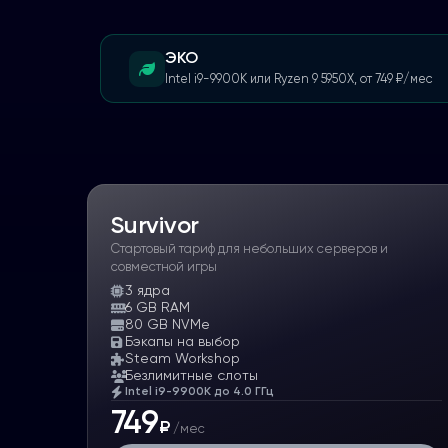
ЭКО
Intel i9-9900K или Ryzen 9 5950X
,
от
749
₽
/мес
Survivor
Стартовый тариф для небольших серверов и
совместной игры
3
ядра
6 GB RAM
80 GB NVMe
Бэкапы на выбор
Steam Workshop
Безлимитные слоты
Intel i9-9900K до 4.0 ГГц
749
₽
/мес