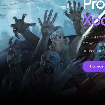
Pr
Хо
Мощный хос
DDoS, подд
активацией
Посмот