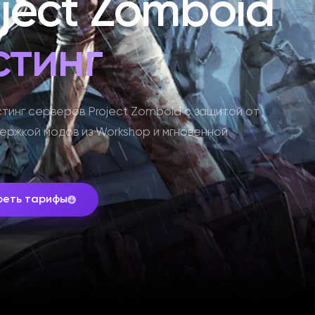
oject Zomboid
стинг
тинг серверов Project Zomboid с защитой от
ержкой модов из Workshop и мгновенной
реть тарифы