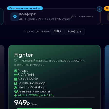
Ограниченная линейка
Н
Комфорт
Нет в наличии
AMD Ryzen 9 7950X3D
,
от
1 389
₽
/мес
Нужно дешевле?
ЭКО
Комфорт
Fighter
Оптимальный тариф для серверов со средним
онлайном и модами
4
ядра
8 GB RAM
80 GB NVMe
Бэкапы на выбор
Steam Workshop
Безлимитные слоты
Intel i9-9900K до 4.0 ГГц
949
₽
/мес