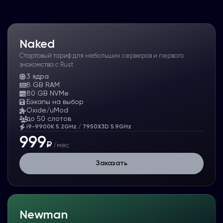
Naked
Стартовый тариф для небольших серверов и первого
знакомства с Rust
3
ядра
8 GB RAM
80 GB NVMe
Бэкапы на выбор
Oxide/uMod
до 50 слотов
i9-9900K 5.2GHz / 7950X3D 5.9GHz
999
₽
/мес
Заказать
Newman