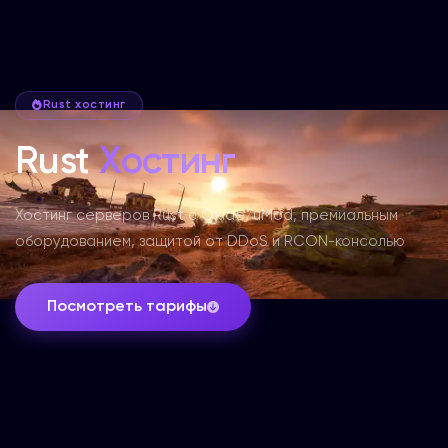
Rust хостинг
Rust
Хостинг
Хостинг серверов Rust с Oxide/uMod, премиальным
оборудованием, защитой от DDoS и RCON-консолью
Посмотреть тарифы