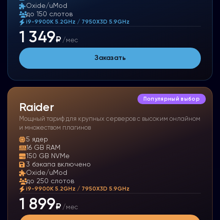
Oxide/uMod
до 150 слотов
i9-9900K 5.2GHz / 7950X3D 5.9GHz
1 349
₽
/мес
Заказать
Популярный выбор
Raider
Мощный тариф для крупных серверов с высоким онлайном
и множеством плагинов
5
ядер
16 GB RAM
150 GB NVMe
3 бэкапа включено
Oxide/uMod
до 250 слотов
i9-9900K 5.2GHz / 7950X3D 5.9GHz
1 899
₽
/мес