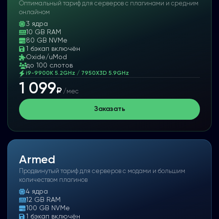
Оптимальный тариф для серверов с плагинами и средним
онлайном
3
ядра
10 GB RAM
80 GB NVMe
1 бэкап включён
Oxide/uMod
до 100 слотов
i9-9900K 5.2GHz / 7950X3D 5.9GHz
1 099
₽
/мес
Заказать
Armed
Продвинутый тариф для серверов с модами и большим
количеством плагинов
4
ядра
12 GB RAM
100 GB NVMe
1 бэкап включён