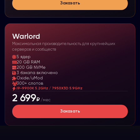
Заказать
Warlord
Максимальная производительность для крупнейших
серверов и сообществ
5
ядер
20 GB RAM
200 GB NVMe
3 бэкапа включено
Oxide/uMod
300+ слотов
i9-9900K 5.2GHz / 7950X3D 5.9GHz
2 699
₽
/мес
Заказать